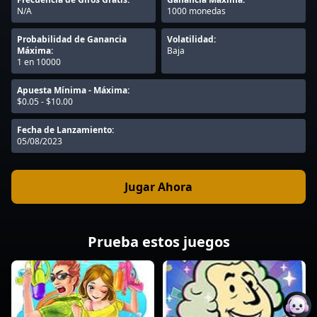
N/A
1000 monedas
Probabilidad de Ganancia
Volatilidad:
Máxima:
Baja
1 en 10000
Apuesta Mínima - Máxima:
$0.05 - $10.00
Fecha de Lanzamiento:
05/08/2023
Jugar Ahora
Prueba estos juegos